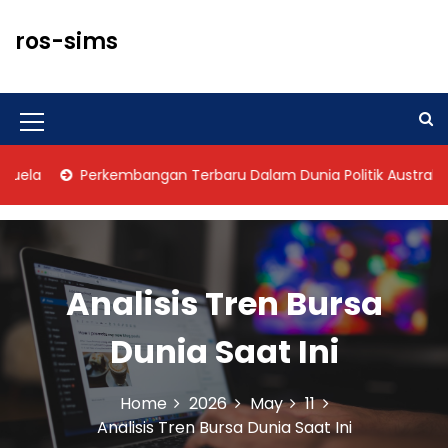
S
k
ros-sims
i
p
t
o
M
c
o
e
a
Perkembangan Terbaru Dalam Dunia Politik Australia
n
n
t
u
e
n
I
t
Analisis Tren Bursa
c
o
Dunia Saat Ini
n
Home
2026
May
11
Analisis Tren Bursa Dunia Saat Ini