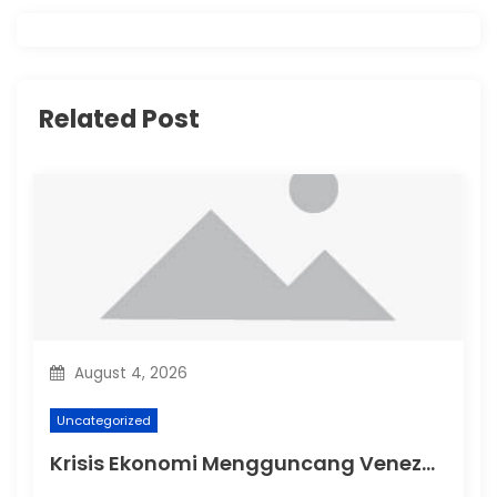
v
i
g
Related Post
a
t
i
o
n
August 4, 2026
Uncategorized
Krisis Ekonomi Mengguncang Venezuela