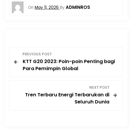
ADMINROS
On
May 11, 2026
By
P
PREVIOUS POST
KTT G20 2023: Poin-poin Penting bagi
o
Para Pemimpin Global
s
NEXT POST
t
Tren Terbaru Energi Terbarukan di
Seluruh Dunia
n
a