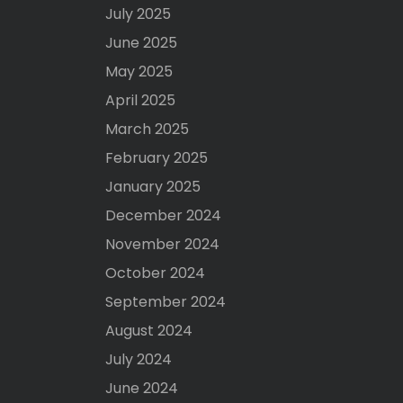
July 2025
June 2025
May 2025
April 2025
March 2025
February 2025
January 2025
December 2024
November 2024
October 2024
September 2024
August 2024
July 2024
June 2024