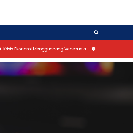
sis Ekonomi Mengguncang Venezuela
Perkembangan Terbaru