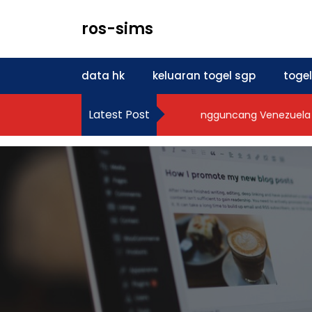
S
k
ros-sims
i
p
t
data hk
keluaran togel sgp
toge
o
c
o
Latest Post
Krisis Ekonomi Mengguncang Venezuela
n
t
e
n
t