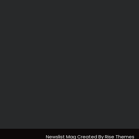
Newslist Mag
Created By
Rise Themes