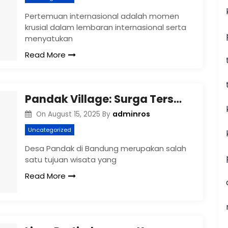
Pertemuan internasional adalah momen
krusial dalam lembaran internasional serta
menyatukan
Read More
Pandak Village: Surga Tersembunyi di Bandung City
adminros
On
August 15, 2025
By
Uncategorized
Desa Pandak di Bandung merupakan salah
satu tujuan wisata yang
Read More