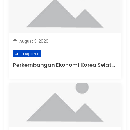
i
o
n
August 9, 2026
Uncategorized
Perkembangan Ekonomi Korea Selatan di Tengah Ketegangan Global