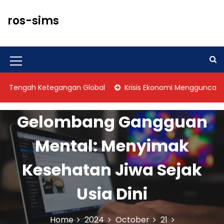
S
k
ros-sims
i
p
t
o
M
c
o
e
ngah Ketegangan Global
Krisis Ekonomi Mengguncang Vene
n
n
t
u
e
Gelombang Gangguan
n
I
t
Mental: Menyimak
c
o
Kesehatan Jiwa Sejak
n
Usia Dini
Home
2024
October
21