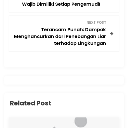
o
Wajib Dimiliki Setiap Pengemudi!
s
NEXT POST
t
Terancam Punah: Dampak
Menghancurkan dari Penebangan Liar
n
terhadap Lingkungan
a
v
i
g
Related Post
a
t