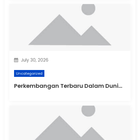
July 30, 2026
Uncategorized
Perkembangan Terbaru Dalam Dunia Politik Australia