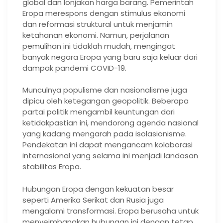
global dan lonjakan harga barang. Pemerintah
Eropa merespons dengan stimulus ekonomi
dan reformasi struktural untuk menjamin
ketahanan ekonomi. Namun, perjalanan
pemulihan ini tidaklah mudah, mengingat
banyak negara Eropa yang baru saja keluar dari
dampak pandemi COVID-19.
Munculnya populisme dan nasionalisme juga
dipicu oleh ketegangan geopolitik. Beberapa
partai politik mengambil keuntungan dari
ketidakpastian ini, mendorong agenda nasional
yang kadang mengarah pada isolasionisme.
Pendekatan ini dapat mengancam kolaborasi
internasional yang selama ini menjadi landasan
stabilitas Eropa.
Hubungan Eropa dengan kekuatan besar
seperti Amerika Serikat dan Rusia juga
mengalami transformasi. Eropa berusaha untuk
menyeimbangkan hubungan ini dengan tetap