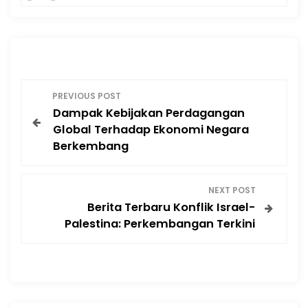
P
PREVIOUS POST
Dampak Kebijakan Perdagangan
o
Global Terhadap Ekonomi Negara
Berkembang
s
t
NEXT POST
Berita Terbaru Konflik Israel-
n
Palestina: Perkembangan Terkini
a
v