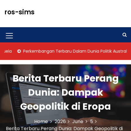
S
k
ros-sims
i
p
t
o
M
c
o
e
a
Perkembangan Terbaru Dalam Dunia Politik Australia
n
n
t
u
e
n
Berita Terbaru Perang
I
t
c
Dunia: Dampak
o
Geopolitik di Eropa
n
Home
2026
June
5
Berita Terbaru Perang Dunia: Dampak Geopolitik di