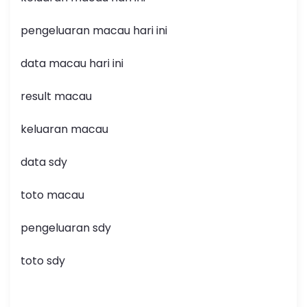
pengeluaran macau hari ini
data macau hari ini
result macau
keluaran macau
data sdy
toto macau
pengeluaran sdy
toto sdy