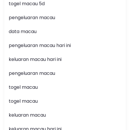
togel macau 5d
pengeluaran macau
data macau
pengeluaran macau hari ini
keluaran macau hari ini
pengeluaran macau
togel macau
togel macau
keluaran macau
keluaran macau hari ini