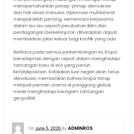
mempertahankan prinsip-prinsip demokrasi
dan hak asasi manusia. Diplomasi multilateral
menjadi lebih penting, sementara kerjasama
dalam isu-isu seperti perubahan iklim dan
perdagangan berkelanjutan diharapkan dapat
memberikan jalan keluar bagi konflik yang ada.
Berkaca pada semua perkembangan ini, Eropa
beradaptasi dengan cepat dalam menghadapi
tantangan baru di era yang penuh
ketidakpastian. Kebijakan luar negeri akan terus
dievaluasi, memastikan bahwa Eropa tetap
menjadi pemain utama di panggung global,
meski menghadapi beragam tantangan
geopolitik.
ADMINROS
On
June 5, 2026
By