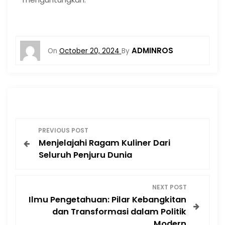
ADMINROS
On
October 20, 2024
By
P
PREVIOUS POST
Menjelajahi Ragam Kuliner Dari
o
Seluruh Penjuru Dunia
s
NEXT POST
t
Ilmu Pengetahuan: Pilar Kebangkitan
dan Transformasi dalam Politik
n
Modern