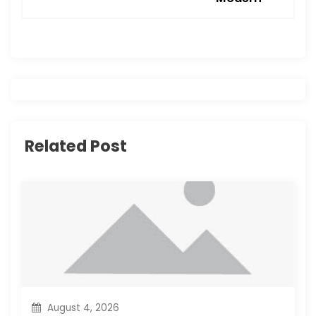
a
v
i
g
Related Post
a
t
i
o
n
August 4, 2026