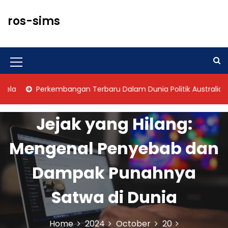
S
k
ros-sims
i
p
t
o
M
c
o
e
Perkembangan Terbaru Dalam Dunia Politik Australia
n
n
t
u
e
Jejak yang Hilang:
n
I
t
Mengenal Penyebab dan
c
o
Dampak Punahnya
n
Satwa di Dunia
Home
2024
October
20