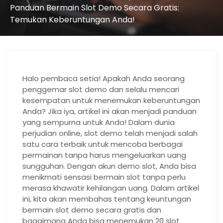
Panduan Bermain Slot Demo Secara Gratis:
Temukan Keberuntungan Anda!
Halo pembaca setia! Apakah Anda seorang
penggemar slot demo dan selalu mencari
kesempatan untuk menemukan keberuntungan
Anda? Jika iya, artikel ini akan menjadi panduan
yang sempurna untuk Anda! Dalam dunia
perjudian online, slot demo telah menjadi salah
satu cara terbaik untuk mencoba berbagai
permainan tanpa harus mengeluarkan uang
sungguhan. Dengan akun demo slot, Anda bisa
menikmati sensasi bermain slot tanpa perlu
merasa khawatir kehilangan uang. Dalam artikel
ini, kita akan membahas tentang keuntungan
bermain slot demo secara gratis dan
bagaimana Anda bisa menemukan 20 slot