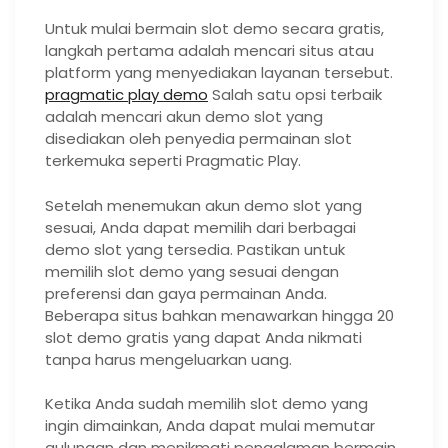
Untuk mulai bermain slot demo secara gratis,
langkah pertama adalah mencari situs atau
platform yang menyediakan layanan tersebut.
pragmatic play demo
Salah satu opsi terbaik
adalah mencari akun demo slot yang
disediakan oleh penyedia permainan slot
terkemuka seperti Pragmatic Play.
Setelah menemukan akun demo slot yang
sesuai, Anda dapat memilih dari berbagai
demo slot yang tersedia. Pastikan untuk
memilih slot demo yang sesuai dengan
preferensi dan gaya permainan Anda.
Beberapa situs bahkan menawarkan hingga 20
slot demo gratis yang dapat Anda nikmati
tanpa harus mengeluarkan uang.
Ketika Anda sudah memilih slot demo yang
ingin dimainkan, Anda dapat mulai memutar
gulungan dan menikmati pengalaman bermain