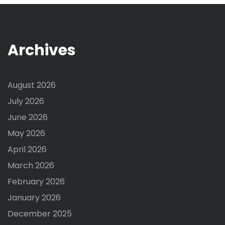
Archives
August 2026
July 2026
June 2026
May 2026
April 2026
March 2026
February 2026
January 2026
December 2025