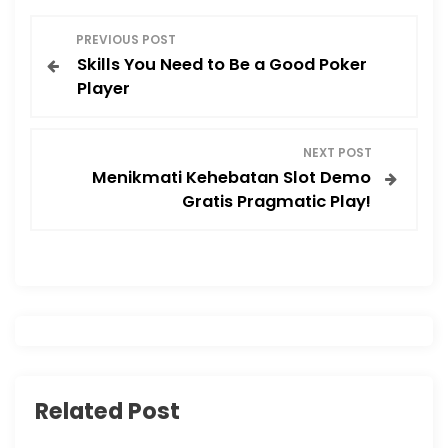
P
PREVIOUS POST
Skills You Need to Be a Good Poker
o
Player
s
NEXT POST
t
Menikmati Kehebatan Slot Demo
Gratis Pragmatic Play!
n
a
v
i
g
Related Post
a