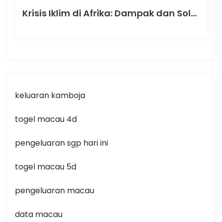
Krisis Iklim di Afrika: Dampak dan Solusi
keluaran kamboja
togel macau 4d
pengeluaran sgp hari ini
togel macau 5d
pengeluaran macau
data macau