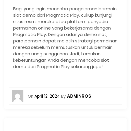
Bagi yang ingin mencoba pengalaman bermain
slot demo dari Pragmatic Play, cukup kunjungi
situs resmi mereka atau platform penyedia
permainan online yang bekerjasama dengan
Pragmatic Play. Dengan adanya demo slot,
para pemain dapat melatih strategi permainan
mereka sebelum memutuskan untuk bermain
dengan uang sungguhan. Jadi, temukan
keberuntungan Anda dengan mencoba slot
demo dari Pragmatic Play sekarang juga!
ADMINROS
On
April 12, 2024
By