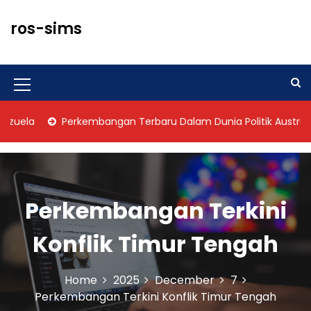
S
k
ros-sims
i
p
t
o
M
c
o
e
la
Perkembangan Terbaru Dalam Dunia Politik Australia
n
n
t
u
e
n
I
t
Perkembangan Terkini
c
o
Konflik Timur Tengah
n
Home
2025
December
7
Perkembangan Terkini Konflik Timur Tengah