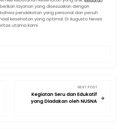
berikan layanan yang disesuaikan dengan
a bahwa pendekatan yang personal dan penuh
hasil kesehatan yang optimal. Di Augusto Neves
oritas utama kami.
NEXT POST
Kegiatan Seru dan Edukatif
yang Diadakan oleh NUSNA