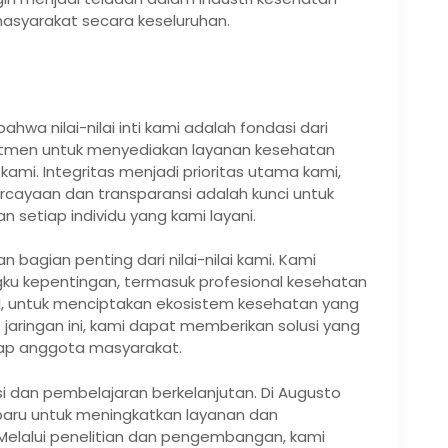
masyarakat secara keseluruhan.
hwa nilai-nilai inti kami adalah fondasi dari
mitmen untuk menyediakan layanan kesehatan
ami. Integritas menjadi prioritas utama kami,
cayaan dan transparansi adalah kunci untuk
etiap individu yang kami layani.
bagian penting dari nilai-nilai kami. Kami
u kepentingan, termasuk profesional kesehatan
kal, untuk menciptakan ekosistem kesehatan yang
aringan ini, kami dapat memberikan solusi yang
tiap anggota masyarakat.
i dan pembelajaran berkelanjutan. Di Augusto
 baru untuk meningkatkan layanan dan
elalui penelitian dan pengembangan, kami