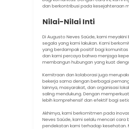
dan berkontribusi pada kesejahteraan 
Nilai-Nilai Inti
Di Augusto Neves Saúde, kami meyakini ba
segala yang kami lakukan. Kami berko
yang berdampak positif bagi komunitas k
dan kami percaya bahwa menjaga keper
membangun hubungan yang kuat dengan s
Kemitraan dan kolaborasi juga merupakan 
bekerja sama dengan berbagai pemangk
lainnya, masyarakat, dan organisasi lo
saling mendukung. Dengan memperkuat j
lebih komprehensif dan efektif bagi se
Akhirnya, kami berkomitmen pada inovas
Neves Saúde, kami selalu mencari cara
pendekatan kami terhadap kesehatan. M