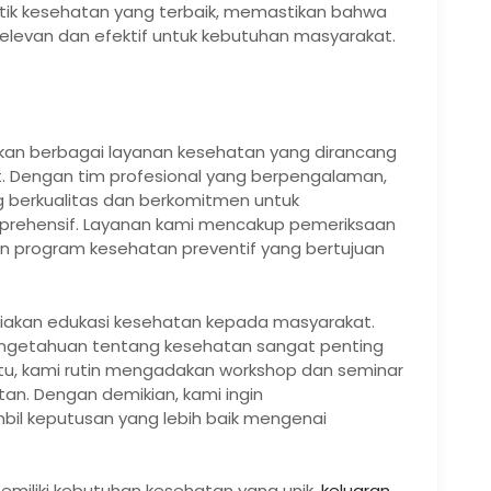
ktik kesehatan yang terbaik, memastikan bahwa
elevan dan efektif untuk kebutuhan masyarakat.
an berbagai layanan kesehatan yang dirancang
 Dengan tim profesional yang berpengalaman,
 berkualitas dan berkomitmen untuk
prehensif. Layanan kami mencakup pemeriksaan
dan program kesehatan preventif yang bertujuan
diakan edukasi kesehatan kepada masyarakat.
ngetahuan tentang kesehatan sangat penting
itu, kami rutin mengadakan workshop dan seminar
n. Dengan demikian, kami ingin
il keputusan yang lebih baik mengenai
iliki kebutuhan kesehatan yang unik.
keluaran