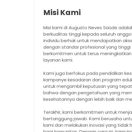
Misi Kami
Misi kami di Augusto Neves Saúde ada
berkualitas tinggi kepada seluruh ang
individu berhak untuk mendapatkan aks
dengan standar profesional yang tinggi 
berkomitmen untuk terus meningkatkan
layanan kami.
Kami juga berfokus pada pendidikan kese
kampanye kesadaran dan program eduk
untuk mengambil keputusan yang tepa
bahwa dengan pengetahuan yang mema
kesehatannya dengan lebih baik dan menj
Terakhir, kami berkomitmen untuk menja
bertanggung jawab. Kami berusaha untu
kami dan melakukan inovasi yang tidak 
bagi komunitas. Dengan cara ini, kami i