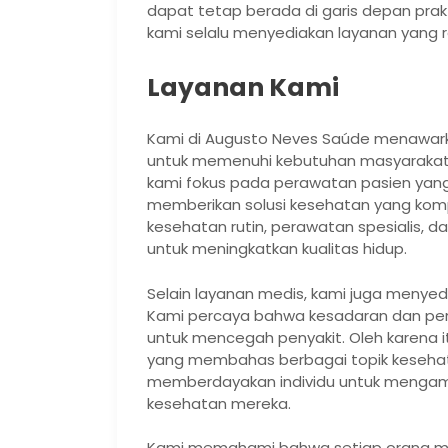
dapat tetap berada di garis depan pra
kami selalu menyediakan layanan yang r
Layanan Kami
Kami di Augusto Neves Saúde menawark
untuk memenuhi kebutuhan masyarakat.
kami fokus pada perawatan pasien yang
memberikan solusi kesehatan yang kom
kesehatan rutin, perawatan spesialis, 
untuk meningkatkan kualitas hidup.
Selain layanan medis, kami juga menye
Kami percaya bahwa kesadaran dan pe
untuk mencegah penyakit. Oleh karena 
yang membahas berbagai topik kesehata
memberdayakan individu untuk mengamb
kesehatan mereka.
Kami memahami bahwa setiap orang mem