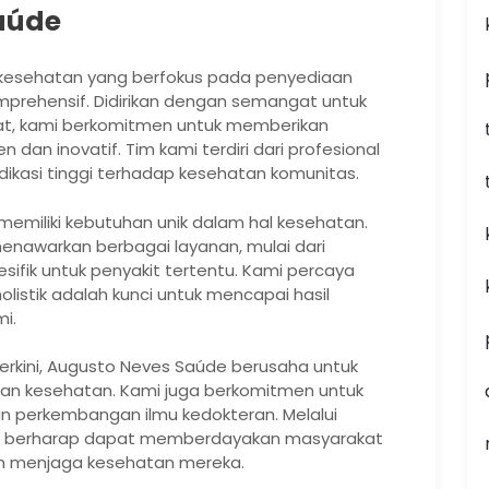
Saúde
kesehatan yang berfokus pada penyediaan
omprehensif. Didirikan dengan semangat untuk
t, kami berkomitmen untuk memberikan
dan inovatif. Tim kami terdiri dari profesional
ikasi tinggi terhadap kesehatan komunitas.
emiliki kebutuhan unik dalam hal kesehatan.
enawarkan berbagai layanan, mulai dari
sifik untuk penyakit tertentu. Kami percaya
istik adalah kunci untuk mencapai hasil
i.
terkini, Augusto Neves Saúde berusaha untuk
an kesehatan. Kami juga berkomitmen untuk
an perkembangan ilmu kedokteran. Melalui
i berharap dapat memberdayakan masyarakat
am menjaga kesehatan mereka.