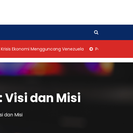
is Ekonomi Mengguncang Venezuela
Perkembangan Terbaru D
Visi dan Misi
i dan Misi