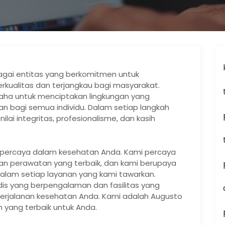
agai entitas yang berkomitmen untuk
kualitas dan terjangkau bagi masyarakat.
saha untuk menciptakan lingkungan yang
 bagi semua individu. Dalam setiap langkah
lai integritas, profesionalisme, dan kasih
terpercaya dalam kesehatan Anda. Kami percaya
n perawatan yang terbaik, dan kami berupaya
 dalam setiap layanan yang kami tawarkan.
dis yang berpengalaman dan fasilitas yang
erjalanan kesehatan Anda. Kami adalah Augusto
 yang terbaik untuk Anda.