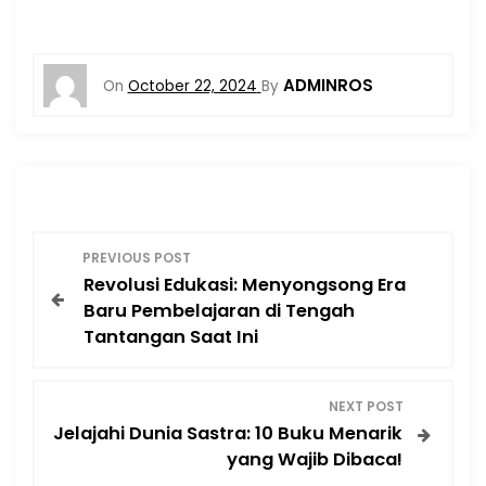
ADMINROS
On
October 22, 2024
By
P
PREVIOUS POST
Revolusi Edukasi: Menyongsong Era
o
Baru Pembelajaran di Tengah
Tantangan Saat Ini
s
t
NEXT POST
Jelajahi Dunia Sastra: 10 Buku Menarik
n
yang Wajib Dibaca!