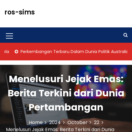
S
k
ros-sims
i
p
t
o
M
c
o
e
Perkembangan Terbaru Dalam Dunia Politik Australia
n
n
t
u
e
n
Menelusuri Jejak Emas:
I
t
c
Berita Terkini dari Dunia
o
Pertambangan
n
Home
2024
October
22
Menelusuri Jejak Emas: Berita Terkini dari Dunia