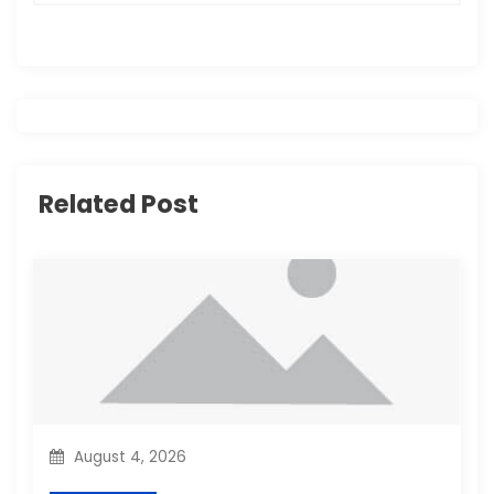
a
v
i
g
Related Post
a
t
i
o
n
August 4, 2026