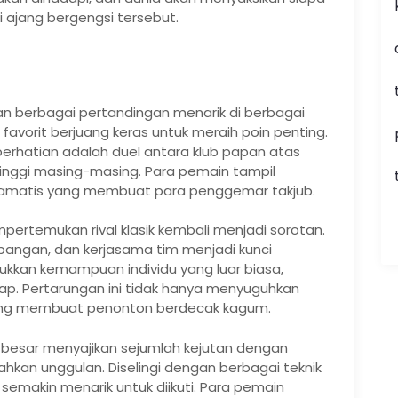
ajang bergengsi tersebut.
gan berbagai pertandingan menarik di berbagai
favorit berjuang keras untuk meraih poin penting.
erhatian adalah duel antara klub papan atas
 tinggi masing-masing. Para pemain tampil
amatis yang membuat para penggemar takjub.
pertemukan rival klasik kembali menjadi sorotan.
lapangan, dan kerjasama tim menjadi kunci
kan kemampuan individu yang luar biasa,
p. Pertarungan ini tidak hanya menyuguhkan
i yang membuat penonton berdecak kagum.
n besar menyajikan sejumlah kejutan dengan
kan unggulan. Diselingi dengan berbagai teknik
 semakin menarik untuk diikuti. Para pemain