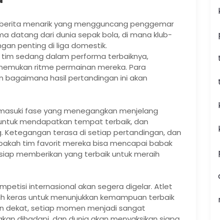
gan berita menarik yang mengguncang penggemar
ama datang dari dunia sepak bola, di mana klub-
gan penting di liga domestik.
tim sedang dalam performa terbaiknya,
enemukan ritme permainan mereka. Para
bagaimana hasil pertandingan ini akan
 memasuki fase yang menegangkan menjelang
ng untuk mendapatkan tempat terbaik, dan
. Ketegangan terasa di setiap pertandingan, dan
pakah tim favorit mereka bisa mencapai babak
rsiap memberikan yang terbaik untuk meraih
petisi internasional akan segera digelar. Atlet
tih keras untuk menunjukkan kemampuan terbaik
n dekat, setiap momen menjadi sangat
akan dihadapi, dan dunia akan menyaksikan siapa