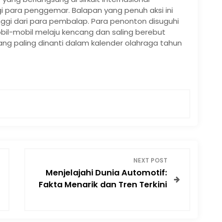
i para penggemar. Balapan yang penuh aksi ini
tinggi dari para pembalap. Para penonton disuguhi
mobil melaju kencang dan saling berebut
yang paling dinanti dalam kalender olahraga tahun
NEXT POST
Menjelajahi Dunia Automotif:
Fakta Menarik dan Tren Terkini