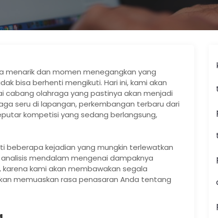
rita menarik dan momen menegangkan yang
k bisa berhenti mengikuti. Hari ini, kami akan
ai cabang olahraga yang pastinya akan menjadi
aga seru di lapangan, perkembangan terbaru dari
seputar kompetisi yang sedang berlangsung,
oti beberapa kejadian yang mungkin terlewatkan
n analisis mendalam mengenai dampaknya
us, karena kami akan membawakan segala
 akan memuaskan rasa penasaran Anda tentang
a