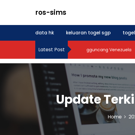
S
k
ros-sims
i
p
t
data hk
keluaran togel sgp
toge
o
c
o
Latest Post
Krisis Ekonomi Mengguncang Venezuela
Pe
n
t
e
n
t
Update Terki
Home
20