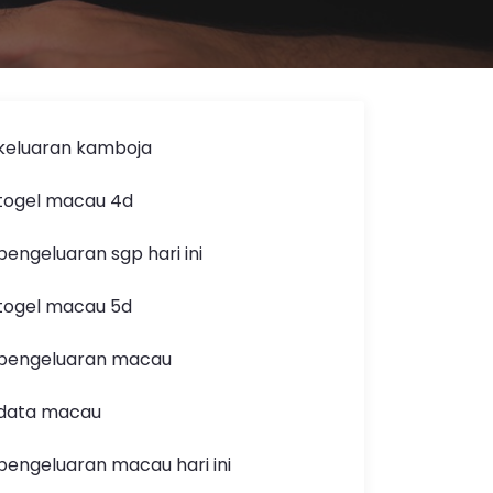
keluaran kamboja
togel macau 4d
pengeluaran sgp hari ini
togel macau 5d
pengeluaran macau
data macau
pengeluaran macau hari ini