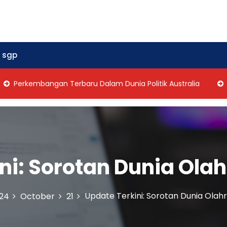
l sgp
rkembangan Terbaru Dalam Dunia Politik Australia
Krisi
ni: Sorotan Dunia Olahr
Update Terkini: Sorotan Dunia Olahra
24
October
21