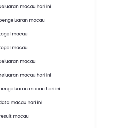
keluaran macau hari ini
pengeluaran macau
togel macau
togel macau
keluaran macau
keluaran macau hari ini
pengeluaran macau hari ini
data macau hari ini
result macau