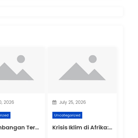
0, 2026
July 25, 2026
rized
Uncategorized
Perkembangan Terbaru Dalam Dunia Politik Australia
Krisis Iklim di Afrika: Dampak dan Solusi