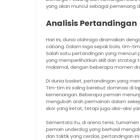
yang akan muncul sebagai pemenang di 
Analisis Pertandingan
Hari ini, dunia olahraga diramaikan den
cabang. Dalam laga sepak bola, tim-tim 
Salah satu pertandingan yang mencuri p
yang memperlihatkan skill dan strategi
maksimal, dengan beberapa momen dr
Di dunia basket, pertandingan yang mem
Tim-tim ini saling berebut dominasi di 
kemenangan. Beberapa pemain menunjuk
mengubah arah permainan dalam sekeja
skor yang ketat, tetapi juga aksi-aks
Sementara itu, di arena tenis, turname
pemain underdog yang berhasil mengalah
dan taktik yang cerdas, pertandingan ini