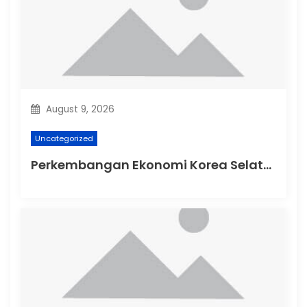
i
o
n
August 9, 2026
Uncategorized
Perkembangan Ekonomi Korea Selatan di Tengah Ketegangan Global