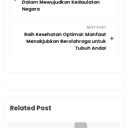
o
Dalam Mewujudkan Kedaulatan
Negara
s
t
NEXT POST
Raih Kesehatan Optimal: Manfaat
n
Menakjubkan Berolahraga untuk
Tubuh Anda!
a
v
i
g
a
Related Post
t