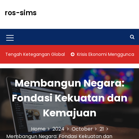
S
k
ros-sims
i
p
t
o
M
c
o
e
ngah Ketegangan Global
Krisis Ekonomi Mengguncang Vene
n
n
t
u
e
n
Membangun Negara:
I
t
c
Fondasi Kekuatan dan
o
Kemajuan
n
Home
2024
October
21
Membangun Negara: Fondasi Kekuatan dan