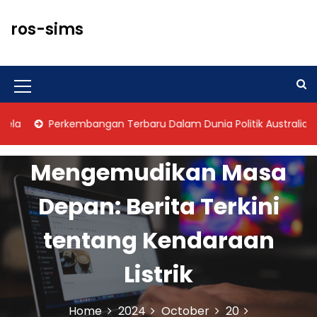
S
k
ros-sims
i
p
t
o
M
c
o
e
Perkembangan Terbaru Dalam Dunia Politik Australia
n
n
t
u
e
Mengemudikan Masa
n
I
t
Depan: Berita Terkini
c
o
tentang Kendaraan
n
Listrik
Home
2024
October
20