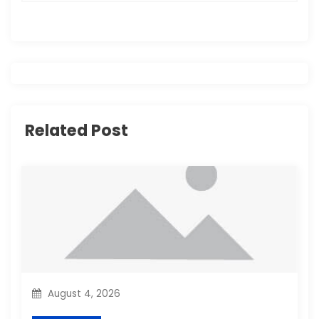
a
v
i
g
Related Post
a
t
i
o
n
August 4, 2026