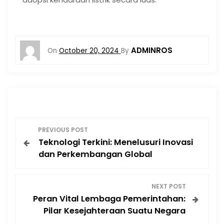
ADMINROS
On
October 20, 2024
By
P
PREVIOUS POST
Teknologi Terkini: Menelusuri Inovasi
o
dan Perkembangan Global
s
NEXT POST
t
Peran Vital Lembaga Pemerintahan:
Pilar Kesejahteraan Suatu Negara
n