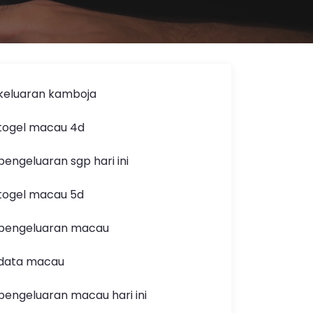
keluaran kamboja
togel macau 4d
pengeluaran sgp hari ini
togel macau 5d
pengeluaran macau
data macau
pengeluaran macau hari ini