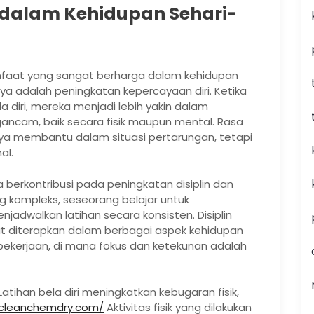
i dalam Kehidupan Sehari-
nfaat yang sangat berharga dalam kehidupan
ya adalah peningkatan kepercayaan diri. Ketika
a diri, mereka menjadi lebih yakin dalam
ncam, baik secara fisik maupun mental. Rasa
anya membantu dalam situasi pertarungan, tetapi
al.
uga berkontribusi pada peningkatan disiplin dan
ang kompleks, seseorang belajar untuk
jadwalkan latihan secara konsisten. Disiplin
dapat diterapkan dalam berbagai aspek kehidupan
 pekerjaan, di mana fokus dan ketekunan adalah
Latihan bela diri meningkatkan kebugaran fisik,
lycleanchemdry.com/
Aktivitas fisik yang dilakukan