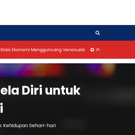
is Ekonomi Mengguncang Venezuela
Perkembangan Terbaru D
la Diri untuk
i
k Kehidupan Sehari-hari