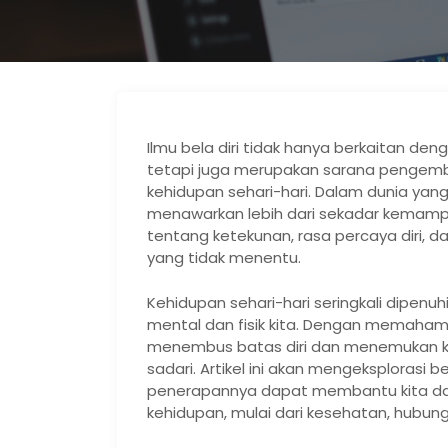
Ilmu bela diri tidak hanya berkaitan de
tetapi juga merupakan sarana pengemba
kehidupan sehari-hari. Dalam dunia yang 
menawarkan lebih dari sekadar kemampuan f
tentang ketekunan, rasa percaya diri, 
yang tidak menentu.
Kehidupan sehari-hari seringkali dipenu
mental dan fisik kita. Dengan memahami pr
menembus batas diri dan menemukan kek
sadari. Artikel ini akan mengeksplorasi 
penerapannya dapat membantu kita da
kehidupan, mulai dari kesehatan, hubung