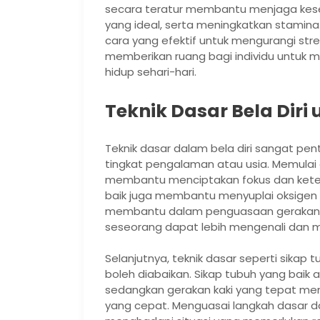
secara teratur membantu menjaga kes
yang ideal, serta meningkatkan stamina. S
cara yang efektif untuk mengurangi str
memberikan ruang bagi individu untuk 
hidup sehari-hari.
Teknik Dasar Bela Dir
Teknik dasar dalam bela diri sangat pent
tingkat pengalaman atau usia. Memulai
membantu menciptakan fokus dan keten
baik juga membantu menyuplai oksigen 
membantu dalam penguasaan gerakan. 
seseorang dapat lebih mengenali dan m
Selanjutnya, teknik dasar seperti sikap 
boleh diabaikan. Sikap tubuh yang bai
sedangkan gerakan kaki yang tepat me
yang cepat. Menguasai langkah dasar d