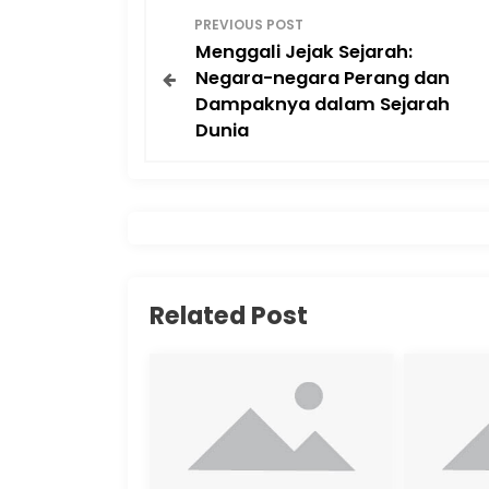
P
PREVIOUS POST
Menggali Jejak Sejarah:
o
Negara-negara Perang dan
Dampaknya dalam Sejarah
s
Dunia
t
n
a
v
Related Post
i
g
a