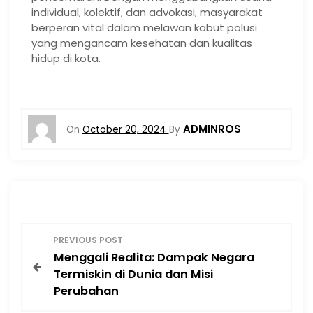
individual, kolektif, dan advokasi, masyarakat
berperan vital dalam melawan kabut polusi
yang mengancam kesehatan dan kualitas
hidup di kota.
ADMINROS
On
October 20, 2024
By
P
PREVIOUS POST
Menggali Realita: Dampak Negara
o
Termiskin di Dunia dan Misi
Perubahan
s