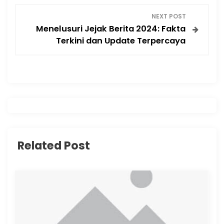
t
NEXT POST
Menelusuri Jejak Berita 2024: Fakta
n
Terkini dan Update Terpercaya
a
v
i
g
Related Post
a
t
i
o