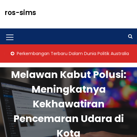
S
k
ros-sims
i
p
t
o
M
c
o
e
Perkembangan Terbaru Dalam Dunia Politik Australia
Kr
n
n
t
u
e
Melawan Kabut Polusi:
n
I
t
Meningkatnya
c
o
Kekhawatiran
n
Pencemaran Udara di
Kota