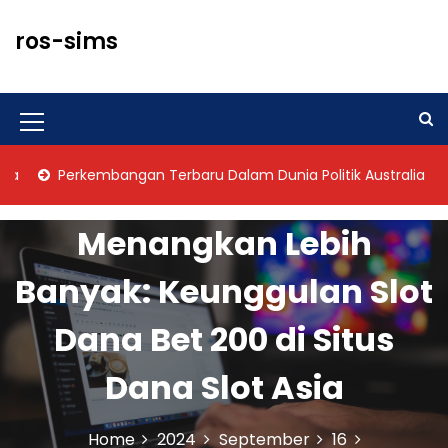
S
k
ros-sims
i
p
t
o
M
c
o
e
Perkembangan Terbaru Dalam Dunia Politik Australia
K
n
n
t
u
e
Menangkan Lebih
n
I
t
Banyak: Keunggulan Slot
c
o
Dana Bet 200 di Situs
n
Dana Slot Asia
Home
2024
September
16