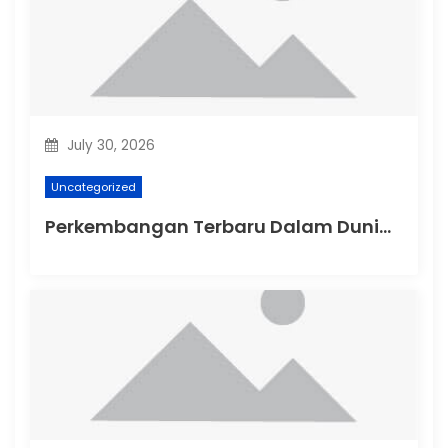
July 30, 2026
Uncategorized
Perkembangan Terbaru Dalam Dunia Politik Australia