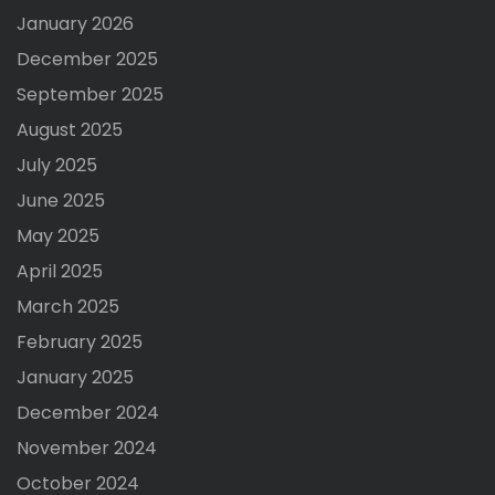
January 2026
December 2025
September 2025
August 2025
July 2025
June 2025
May 2025
April 2025
March 2025
February 2025
January 2025
December 2024
November 2024
October 2024