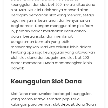
keunggulan dari slot bet 200 melalui situs dana
slot Asia. Situs ini tidak hanya menyediakan
beragam permainan slot yang menarik, tetapi
juga menjamin keamanan dan kenyamanan
bagi pemain. Dengan menggunakan platform
ini, pemain dapat merasakan kemudahan
dalam bertransaksi dan menikmati
pengalaman bermain yang lebih
menyenangkan. Mari kita telusuri lebih dalam
tentang apa saja keunggulan yang ditawarkan
oleh slot dana dan bagaimana slot bet 200
dapat membantu Anda memenangkan lebih
banyak.
Keunggulan Slot Dana
Slot Dana menawarkan berbagai keunggulan
yang membuatnya semakin populer di
kalangan para pemain.
slot deposit dana
Salah