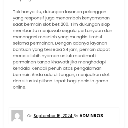
Tak hanya itu, dukungan layanan pelanggan
yang responsif juga menambah kenyamanan
saat bermain slot bet 200. Tim dukungan siap
membantu menjawab segala pertanyaan dan
menangani masalah yang mungkin timbul
selama permainan. Dengan adanya layanan
bantuan yang tersedia 24 jam, pemain dapat
merasa lebih nyaman untuk menikmati
permainan tanpa khawatir jika menghadapi
kendala. Kendali penuh atas pengalaman
bermain Anda ada di tangan, menjadikan slot
dan situs ini pilihan tepat bagi pecinta game
online.
ADMINROS
On
September 16, 2024
By