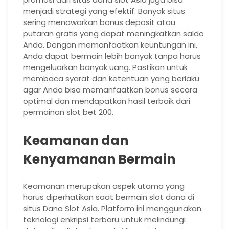
menjadi strategi yang efektif. Banyak situs
sering menawarkan bonus deposit atau
putaran gratis yang dapat meningkatkan saldo
Anda. Dengan memanfaatkan keuntungan ini,
Anda dapat bermain lebih banyak tanpa harus
mengeluarkan banyak uang. Pastikan untuk
membaca syarat dan ketentuan yang berlaku
agar Anda bisa memanfaatkan bonus secara
optimal dan mendapatkan hasil terbaik dari
permainan slot bet 200.
Keamanan dan
Kenyamanan Bermain
Keamanan merupakan aspek utama yang
harus diperhatikan saat bermain slot dana di
situs Dana Slot Asia. Platform ini menggunakan
teknologi enkripsi terbaru untuk melindungi