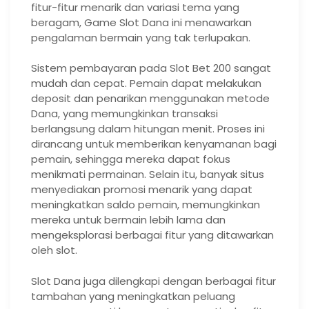
fitur-fitur menarik dan variasi tema yang
beragam, Game Slot Dana ini menawarkan
pengalaman bermain yang tak terlupakan.
Sistem pembayaran pada Slot Bet 200 sangat
mudah dan cepat. Pemain dapat melakukan
deposit dan penarikan menggunakan metode
Dana, yang memungkinkan transaksi
berlangsung dalam hitungan menit. Proses ini
dirancang untuk memberikan kenyamanan bagi
pemain, sehingga mereka dapat fokus
menikmati permainan. Selain itu, banyak situs
menyediakan promosi menarik yang dapat
meningkatkan saldo pemain, memungkinkan
mereka untuk bermain lebih lama dan
mengeksplorasi berbagai fitur yang ditawarkan
oleh slot.
Slot Dana juga dilengkapi dengan berbagai fitur
tambahan yang meningkatkan peluang