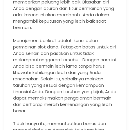
memberikan peluang lebih baik. Biasakan diri
Anda dengan aturan dan fitur permainan yang
ada, karena ini akan membantu Anda dalam
mengambil keputusan yang lebih baik saat
bermain.
Manajemen bankroll adalah kunci dalam
permainan slot dana. Tetapkan batas untuk diri
Anda sendiri dan pastikan untuk tidak
melampaui anggaran tersebut. Dengan cara ini,
Anda bisa bermain lebih lama tanpa harus
khawatir kehilangan lebih dari yang Anda
rencanakan. Selain itu, sebaiknya mainkan
taruhan yang sesuai dengan kemampuan
finansial Anda. Dengan taruhan yang bijak, Anda
dapat memaksimalkan pengalaman bermain
dan berharap meraih kemenangan yang lebih
besar.
Tidak hanya itu, memanfaatkan bonus dan
promosi dari situs dana slot Asia juga bisa