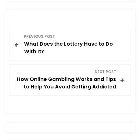
P
PREVIOUS POST
What Does the Lottery Have to Do
o
With It?
s
NEXT POST
t
How Online Gambling Works and Tips
to Help You Avoid Getting Addicted
n
a
v
i