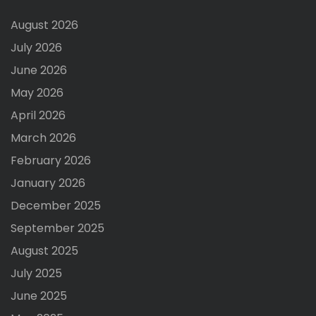
August 2026
July 2026
June 2026
May 2026
April 2026
March 2026
February 2026
January 2026
December 2025
September 2025
August 2025
July 2025
June 2025