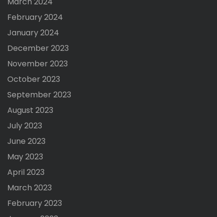
March 2024
February 2024
January 2024
December 2023
November 2023
October 2023
September 2023
August 2023
July 2023
June 2023
May 2023
April 2023
March 2023
February 2023