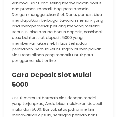
Akhirnya, Slot Dana sering menyediakan bonus
dan promosi menarik bagi para pemain.
Dengan menggunakan Slot Dana, pemain bisa
mendapatkan berbagai tawaran menarik yang
bisa memperbesar peluang menang mereka.
Bonus ini bisa berupa bonus deposit, cashback,
atau bahkan slot deposit 5000 yang
memberikan akses lebih luas terhadap
permainan. Semua keuntungan ini menjadikan
Slot Dana pilihan yang menarik untuk para
penggemar slot online.
Cara Deposit Slot Mulai
5000
Untuk memulai bermain slot dengan modal
yang terjangkau, Anda bisa melakukan deposit
mulai dari 5000. Banyak situs judi online kini
menawarkan opsi ini, sehingga pemain baru