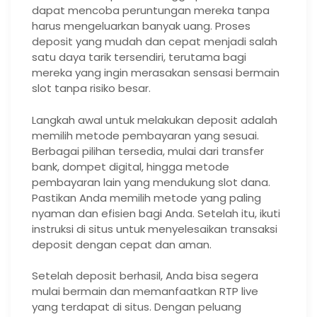
dapat mencoba peruntungan mereka tanpa
harus mengeluarkan banyak uang. Proses
deposit yang mudah dan cepat menjadi salah
satu daya tarik tersendiri, terutama bagi
mereka yang ingin merasakan sensasi bermain
slot tanpa risiko besar.
Langkah awal untuk melakukan deposit adalah
memilih metode pembayaran yang sesuai.
Berbagai pilihan tersedia, mulai dari transfer
bank, dompet digital, hingga metode
pembayaran lain yang mendukung slot dana.
Pastikan Anda memilih metode yang paling
nyaman dan efisien bagi Anda. Setelah itu, ikuti
instruksi di situs untuk menyelesaikan transaksi
deposit dengan cepat dan aman.
Setelah deposit berhasil, Anda bisa segera
mulai bermain dan memanfaatkan RTP live
yang terdapat di situs. Dengan peluang