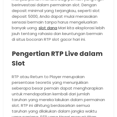
berinvestasi dalam permainan slot. Dengan
deposit minimal yang terjangkau, seperti slot
deposit 5000, Anda dapat mulai merasakan
sensasi bermain tanpa harus mengeluarkan
banyak uang.
slot dana
Mari kita eksplorasi lebih
jauh tentang rahasia dan keuntungan bermain
di situs bocoran RTP slot gacor hari ini.
Pengertian RTP Live dalam
Slot
RTP atau Return to Player merupakan
persentase teoretis yang menunjukkan
seberapa besar pemain dapat mengharapkan
untuk mendapatkan kembali dari jumlah
taruhan yang mereka lakukan dalam permainan
slot. RTP ini dihitung berdasarkan semua
taruhan yang dilakukan dalam jangka waktu
yang panjang. RTP yang tinggi menunjukkan