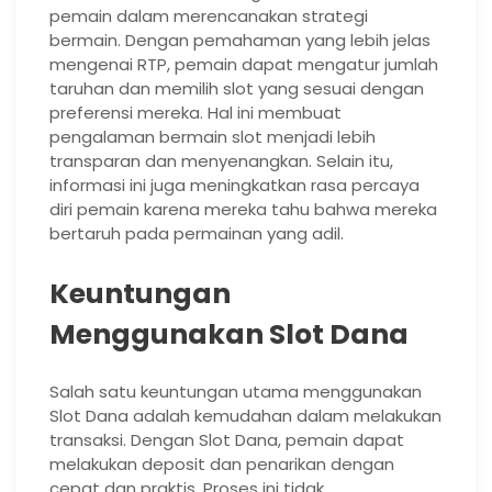
pemain dalam merencanakan strategi
bermain. Dengan pemahaman yang lebih jelas
mengenai RTP, pemain dapat mengatur jumlah
taruhan dan memilih slot yang sesuai dengan
preferensi mereka. Hal ini membuat
pengalaman bermain slot menjadi lebih
transparan dan menyenangkan. Selain itu,
informasi ini juga meningkatkan rasa percaya
diri pemain karena mereka tahu bahwa mereka
bertaruh pada permainan yang adil.
Keuntungan
Menggunakan Slot Dana
Salah satu keuntungan utama menggunakan
Slot Dana adalah kemudahan dalam melakukan
transaksi. Dengan Slot Dana, pemain dapat
melakukan deposit dan penarikan dengan
cepat dan praktis. Proses ini tidak