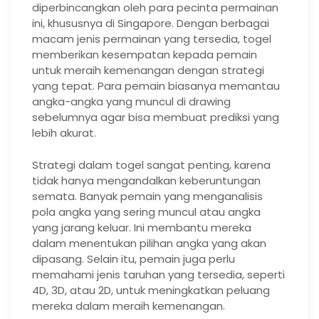
diperbincangkan oleh para pecinta permainan
ini, khususnya di Singapore. Dengan berbagai
macam jenis permainan yang tersedia, togel
memberikan kesempatan kepada pemain
untuk meraih kemenangan dengan strategi
yang tepat. Para pemain biasanya memantau
angka-angka yang muncul di drawing
sebelumnya agar bisa membuat prediksi yang
lebih akurat.
Strategi dalam togel sangat penting, karena
tidak hanya mengandalkan keberuntungan
semata. Banyak pemain yang menganalisis
pola angka yang sering muncul atau angka
yang jarang keluar. Ini membantu mereka
dalam menentukan pilihan angka yang akan
dipasang. Selain itu, pemain juga perlu
memahami jenis taruhan yang tersedia, seperti
4D, 3D, atau 2D, untuk meningkatkan peluang
mereka dalam meraih kemenangan.