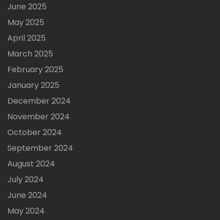
June 2025
May 2025
April 2025
March 2025
February 2025
January 2025
December 2024
November 2024
October 2024
September 2024
August 2024
July 2024
June 2024
May 2024