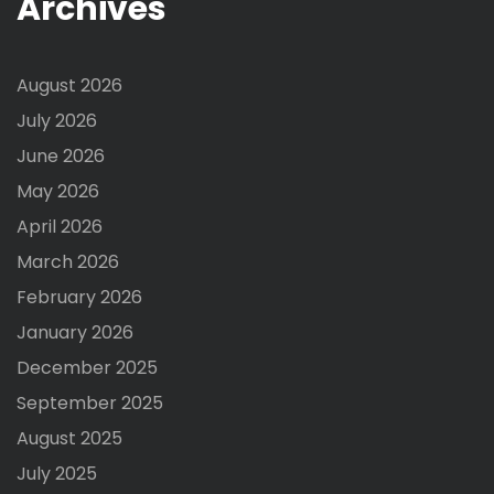
Archives
August 2026
July 2026
June 2026
May 2026
April 2026
March 2026
February 2026
January 2026
December 2025
September 2025
August 2025
July 2025