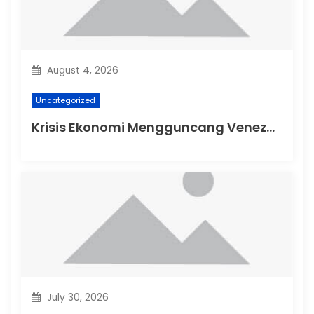
o
n
August 4, 2026
Uncategorized
Krisis Ekonomi Mengguncang Venezuela
July 30, 2026