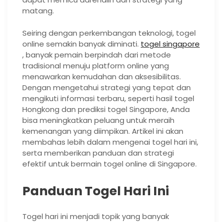
matang.
Seiring dengan perkembangan teknologi, togel
online semakin banyak diminati.
togel singapore
, banyak pemain berpindah dari metode
tradisional menuju platform online yang
menawarkan kemudahan dan aksesibilitas.
Dengan mengetahui strategi yang tepat dan
mengikuti informasi terbaru, seperti hasil togel
Hongkong dan prediksi togel Singapore, Anda
bisa meningkatkan peluang untuk meraih
kemenangan yang diimpikan. Artikel ini akan
membahas lebih dalam mengenai togel hari ini,
serta memberikan panduan dan strategi
efektif untuk bermain togel online di Singapore.
Panduan Togel Hari Ini
Togel hari ini menjadi topik yang banyak