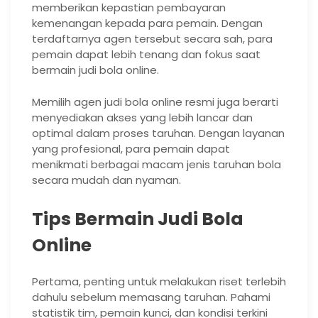
memberikan kepastian pembayaran
kemenangan kepada para pemain. Dengan
terdaftarnya agen tersebut secara sah, para
pemain dapat lebih tenang dan fokus saat
bermain judi bola online.
Memilih agen judi bola online resmi juga berarti
menyediakan akses yang lebih lancar dan
optimal dalam proses taruhan. Dengan layanan
yang profesional, para pemain dapat
menikmati berbagai macam jenis taruhan bola
secara mudah dan nyaman.
Tips Bermain Judi Bola
Online
Pertama, penting untuk melakukan riset terlebih
dahulu sebelum memasang taruhan. Pahami
statistik tim, pemain kunci, dan kondisi terkini