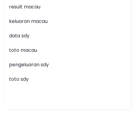
result macau
keluaran macau
data sdy
toto macau
pengeluaran sdy
toto sdy