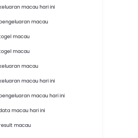
keluaran macau hari ini
pengeluaran macau
togel macau
togel macau
keluaran macau
keluaran macau hari ini
pengeluaran macau hari ini
data macau hari ini
result macau