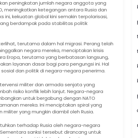
lkan peningkatan jumlah negara anggota yang
, meningkatkan ketegangan antara Rusia dan
ni, kekuatan global kini semakin terpolarisasi,
ng berdampak pada stabilitas politik
erlihat, terutama dalam hal migrasi. Perang telah
nggalkan negara mereka, menciptakan krisis
ra Eropa, terutama yang berbatasan langsung,
n layanan dasar bagi para pengungsi ini. Hal
sosial dan politik di negara-negara penerima.
tervensi militer dan armada senjata yang
ah risiko konflik lebih lanjut. Negara-negara
imbangkan untuk bergabung dengan NATO
amanan mereka. Ini menciptakan spiral yang
 militer yang mungkin diambil oleh Rusia.
jatuhkan terhadap Rusia oleh negara-negara
Sementara sanksi tersebut dirancang untuk