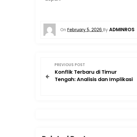
ADMINROS
On
February 5, 2026
By
P
PREVIOUS POST
Konflik Terbaru di Timur
o
Tengah: Analisis dan Implikasi
s
t
n
a