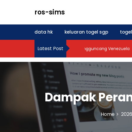
S
k
ros-sims
i
p
t
data hk
keluaran togel sgp
toge
o
c
o
Latest Post
Krisis Ekonomi Mengguncang Venezuela
P
n
t
e
n
t
Dampak Perang
Home
202